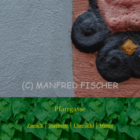
Pfarrgasse
|
|
|
Zurück
Startseite
Übersicht
Weiter