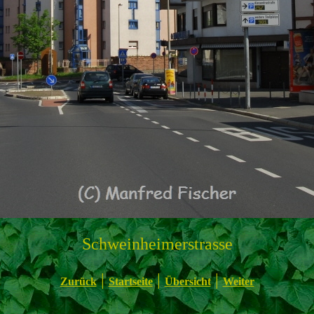
Schweinheimerstrasse
|
|
|
Zurück
Startseite
Übersicht
Weiter